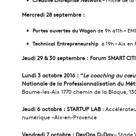
Mercredi 28
septembre
:
Portes ouvertes du Wagon
de 9h à11h
–
EMD
Technical Entrepreneurship
à 19h – Aix en
Jeudi 29 & 30
septembre :
Forum SMART CITI
Lundi 3 octobre 2016 :
“
Le coaching au cœur
Nationale de la Professionnalisation du Mét
Baume-les-Aix 1770 chemin de la Blaque, 1
Jeudi 6
octobre :
STARTUP LAB
: Accélérateu
numérique –Aix-en-Provence
Vendredi 7
octobre :
DevOps D-Day
– Stade 