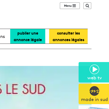
Sidebar (barre lat
Recherche
publier une
consulter les
ans
annonce légale
annonces légales
web tv
made in sud