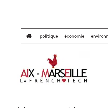
élément de menu
politique
économie
environ