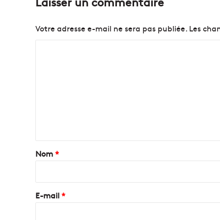
Laisser un commentaire
Votre adresse e-mail ne sera pas publiée.
Les cham
C
o
m
m
e
n
t
a
Nom
*
i
r
e
E-mail
*
*