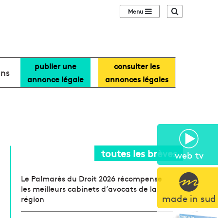
Sidebar (barre lat
Recherche
publier une
consulter les
ans
annonce légale
annonces légales
toutes les brèves
web tv
Le Palmarès du Droit 2026 récompense
les meilleurs cabinets d’avocats de la
made in sud
région