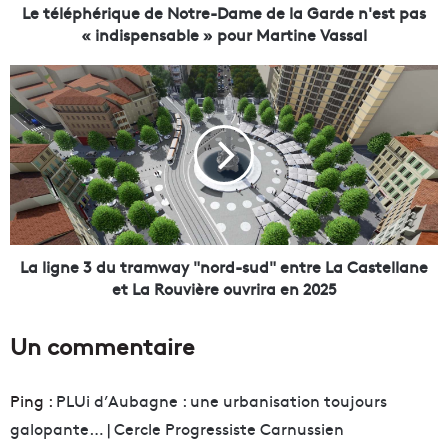
r
Le téléphérique de Notre-Dame de la Garde n'est pas
i
« indispensable » pour Martine Vassal
q
u
L
e
a
d
l
e
i
N
g
o
n
t
e
r
3
e
d
-
u
La ligne 3 du tramway "nord-sud" entre La Castellane
D
t
et La Rouvière ouvrira en 2025
a
r
m
a
Un commentaire
e
m
d
w
e
a
Ping :
PLUi d’Aubagne : une urbanisation toujours
l
y
galopante… | Cercle Progressiste Carnussien
a
"