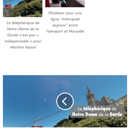
Plaidoyer pour une
ligne “métropole
Le téléphérique de
express” entre
Notre-Dame de la
l’aéroport et Marseille
Garde n’est pas «
indispensable » pour
Martine Vassal
L
e
t
é
l
é
p
h
é