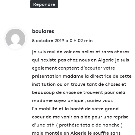
a
n
Répondre
u
q
x
u
f
e
o
s
boulares
d
r
a
i
8 octobre 2019 à 0 h 02 min
t
p
e
t
p
je suis ravi de voir ces belles et rares choses
s
e
qui nexiste pas chez nous en Algerie je suis
l
:
c
l
egalement conptent d’ecouter votre
h
e
présentation madame la directrice de cette
a
à
institution ou on trouve tant de choses et
l
l
e
a
beaucoup de chose se trouvent pour cela
u
r
madame soyez unique , auriez vous
r
e
l’aimabilité et la bonté de votre grand
s
s
coeur de me venir en aide pour une reprise
p
o
d’une pth ( prothése totale de hanche )
n
male montée en Algerie je souffre sans