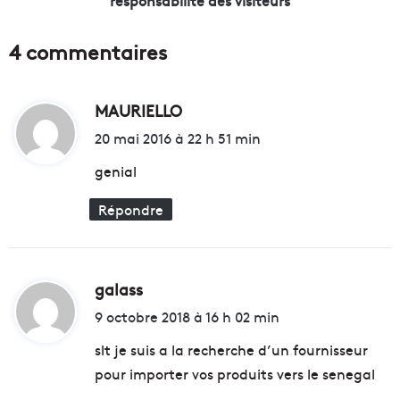
responsabilité des visiteurs
-
v
d
i
4 commentaires
u
l
-
i
R
t
h
MAURIELLO
d
é
ô
s
i
20 mai 2016 à 22 h 51 min
n
,
t
e
l
genial
m
e
o
p
Répondre
:
b
a
i
r
l
c
i
d
galass
d
s
e
i
é
s
9 octobre 2018 à 16 h 02 min
f
C
t
slt je suis a la recherche d’un fournisseur
a
a
c
l
pour importer vos produits vers le senegal
:
e
a