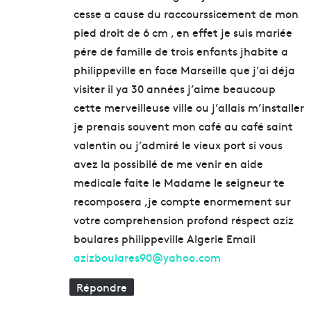
s
cesse a cause du raccourssicement de mon
a
b
pied droit de 6 cm , en effet je suis mariée
i
pére de famille de trois enfants jhabite a
l
philippeville en face Marseille que j’ai déja
i
visiter il ya 30 années j’aime beaucoup
t
é
cette merveilleuse ville ou j’allais m’installer
d
je prenais souvent mon café au café saint
e
valentin ou j’admiré le vieux port si vous
s
v
avez la possibilé de me venir en aide
i
medicale faite le Madame le seigneur te
s
recomposera ,je compte enormement sur
i
votre comprehension profond réspect aziz
t
e
boulares philippeville Algerie Email
u
azizboulares90@yahoo.com
r
s
Répondre