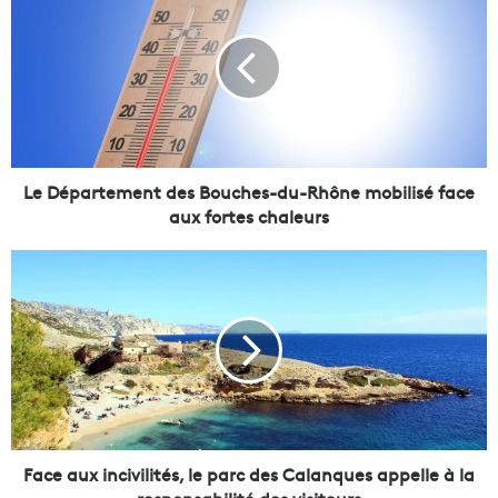
e
D
é
p
a
r
t
e
m
Le Département des Bouches-du-Rhône mobilisé face
e
aux fortes chaleurs
n
t
F
d
a
e
c
s
e
B
a
o
u
u
x
c
i
h
n
e
c
Face aux incivilités, le parc des Calanques appelle à la
s
i