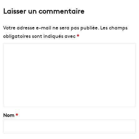
Laisser un commentaire
Votre adresse e-mail ne sera pas publiée.
Les champs
obligatoires sont indiqués avec
*
C
o
m
m
e
n
t
a
Nom
*
i
r