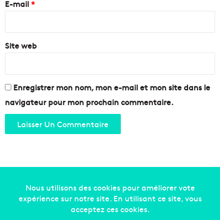
e
E-mail
*
*
Site web
Enregistrer mon nom, mon e-mail et mon site dans le
navigateur pour mon prochain commentaire.
Copyright © 2014-2022
Made in Marseille
. Tous droits
réservés -
mentions légales
-
nous contacter
-
qui