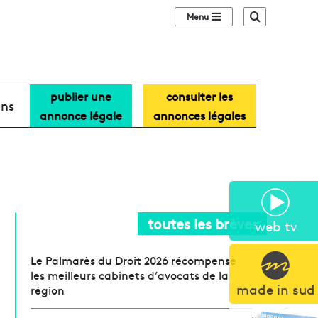
Sidebar (barre lat
Recherche
publier une
consulter les
ans
annonce légale
annonces légales
toutes les brèves
web tv
Le Palmarès du Droit 2026 récompense
les meilleurs cabinets d’avocats de la
made in sud
région