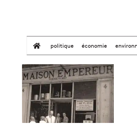
élément de menu
politique
économie
environ