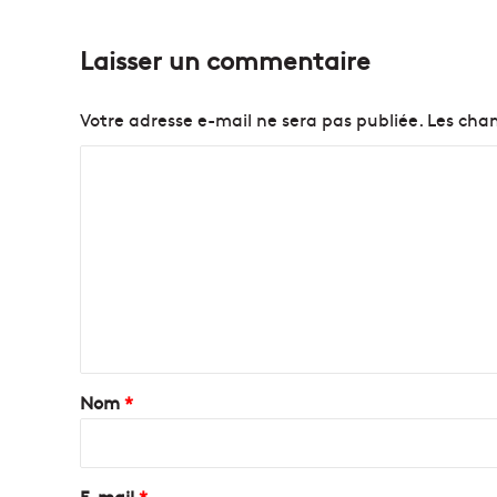
Laisser un commentaire
Votre adresse e-mail ne sera pas publiée.
Les cham
C
o
m
m
e
n
t
a
Nom
*
i
r
e
E-mail
*