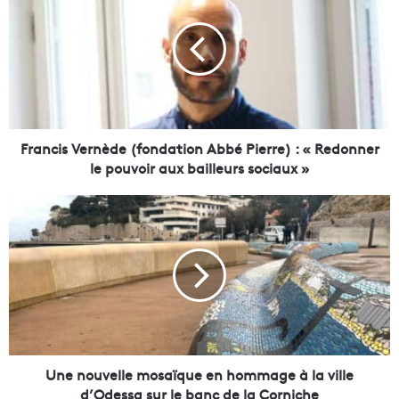
a
n
c
i
s
V
e
r
Francis Vernède (fondation Abbé Pierre) : « Redonner
n
le pouvoir aux bailleurs sociaux »
è
d
U
e
n
(
e
f
n
o
o
n
u
d
v
a
e
t
l
i
l
Une nouvelle mosaïque en hommage à la ville
o
e
d’Odessa sur le banc de la Corniche