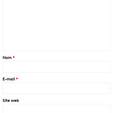
C
o
m
m
e
n
t
a
Nom
*
i
r
e
E-mail
*
*
Site web