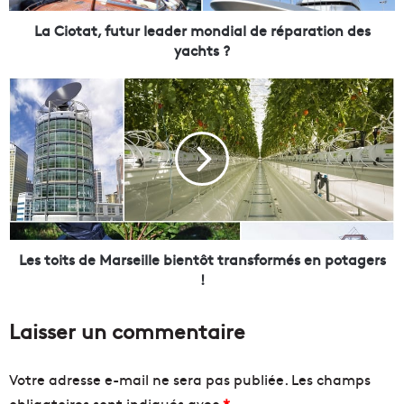
,
f
La Ciotat, futur leader mondial de réparation des
u
yachts ?
t
u
L
r
e
l
s
e
t
a
o
d
i
e
t
r
s
m
d
o
e
Les toits de Marseille bientôt transformés en potagers
n
M
!
d
a
i
r
Laisser un commentaire
a
s
l
e
d
i
Votre adresse e-mail ne sera pas publiée.
Les champs
e
l
obligatoires sont indiqués avec
*