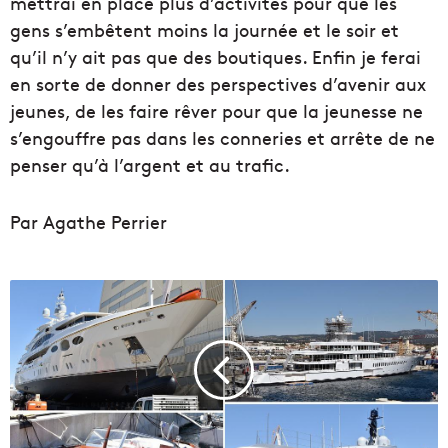
mettrai en place plus d’activités pour que les
gens s’embêtent moins la journée et le soir et
qu’il n’y ait pas que des boutiques. Enfin je ferai
en sorte de donner des perspectives d’avenir aux
jeunes, de les faire rêver pour que la jeunesse ne
s’engouffre pas dans les conneries et arrête de ne
penser qu’à l’argent et au trafic.
Par Agathe Perrier
L
a
C
i
o
t
a
t