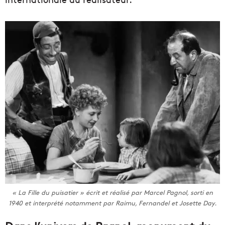
« La Fille du puisatier » écrit et réalisé par Marcel Pagnol, sorti en
1940 et interprété notamment par Raimu, Fernandel et Josette Day.