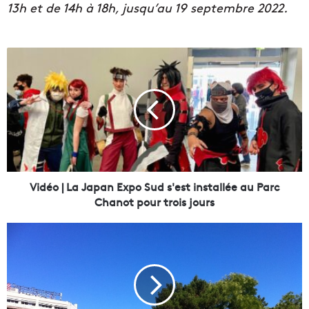
13h et de 14h à 18h, jusqu’au 19 septembre 2022.
V
i
d
é
o
|
L
a
J
a
Vidéo | La Japan Expo Sud s'est installée au Parc
p
Chanot pour trois jours
a
n
C
E
o
x
n
p
c
o
e
S
r