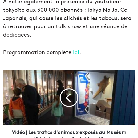
À noter également la présence du youtubeur
tokyoïte aux 300 000 abonnés : Tokyo No Jo. Ce
Japonais, qui casse les clichés et les tabous, sera
à retrouver pour un talk show et une séance de
dédicaces.
Programmation complète
ici
.
V
i
d
é
o
|
L
e
s
t
Vidéo | Les trafics d'animaux exposés au Muséum
r