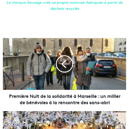
La marque Sauvage crée sa propre monnaie fabriquée à partir de
déchets recyclés
P
r
e
m
i
è
r
e
N
u
Première Nuit de la solidarité à Marseille : un millier
i
de bénévoles à la rencontre des sans-abri
t
d
Q
e
u
l
i