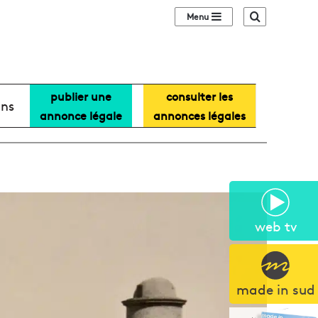
Sidebar (barre lat
Recherche
publier une
consulter les
ans
annonce légale
annonces légales
web tv
made in sud