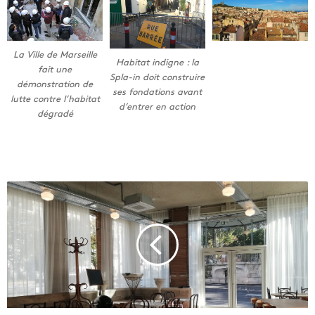
La Ville de Marseille
Habitat indigne : la
fait une
Spla-in doit construire
démonstration de
ses fondations avant
lutte contre l’habitat
d’entrer en action
dégradé
A
u
p
i
e
d
d
u
c