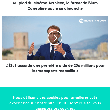
i
Au pied du cinéma Artplexe, la Brasserie Blum
n
Canebière ouvre ce dimanche
é
m
L
a
’
A
É
r
t
t
a
p
t
l
a
e
c
x
c
e
o
L’État accorde une première aide de 256 millions pour
,
r
les transports marseillais
l
d
a
e
B
u
r
n
a
e
s
p
Copyright © 2014-2022
Made in Marseille
. Tous droits
s
r
réservés -
mentions légales
-
nous contacter
-
qui