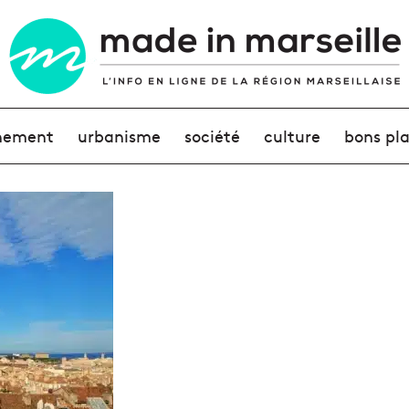
nement
urbanisme
société
culture
bons pl