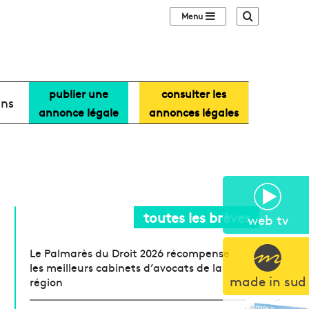
Sidebar (barre lat
Recherche
publier une
consulter les
ans
annonce légale
annonces légales
toutes les brèves
web tv
Le Palmarès du Droit 2026 récompense
les meilleurs cabinets d’avocats de la
made in sud
région