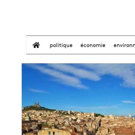
élément de menu
politique
économie
environ