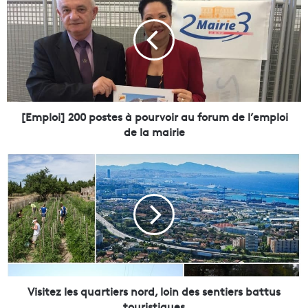
m
p
l
o
i
]
2
0
[Emploi] 200 postes à pourvoir au forum de l’emploi
0
de la mairie
p
o
V
s
i
t
s
e
i
s
t
à
e
p
z
o
l
u
e
r
s
Visitez les quartiers nord, loin des sentiers battus
v
q
touristiques