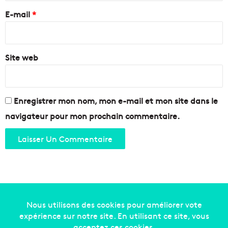
e
e
e
l
E-mail
*
n
a
t
*
m
i
a
e
i
Site web
r
r
s
i
b
e
a
t
Enregistrer mon nom, mon e-mail et mon site dans le
t
navigateur pour mon prochain commentaire.
u
s
t
o
u
r
i
s
t
Copyright © 2014-2022
Made in Marseille
. Tous droits
i