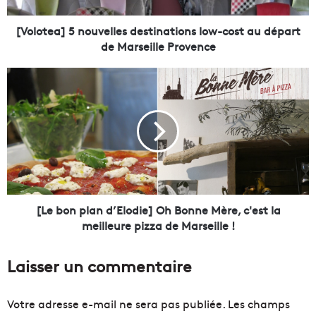
]
5
[Volotea] 5 nouvelles destinations low-cost au départ
n
de Marseille Provence
o
u
[
v
L
e
e
l
b
l
o
e
n
s
p
d
l
e
a
s
n
[Le bon plan d’Elodie] Oh Bonne Mère, c'est la
t
d
meilleure pizza de Marseille !
i
’
n
E
Laisser un commentaire
a
l
t
o
i
d
Votre adresse e-mail ne sera pas publiée.
Les champs
o
i