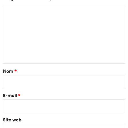
C
o
m
m
e
n
t
a
Nom
*
i
r
e
E-mail
*
*
Site web