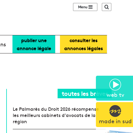
Sidebar (barre lat
Recherche
publier une
consulter les
ans
annonce légale
annonces légales
toutes les brèves
web tv
Le Palmarès du Droit 2026 récompense
les meilleurs cabinets d’avocats de la
made in sud
région