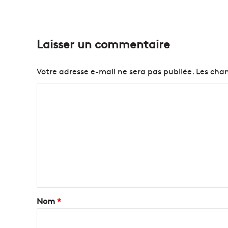
Laisser un commentaire
Votre adresse e-mail ne sera pas publiée.
Les cham
C
o
m
m
e
n
t
a
Nom
*
i