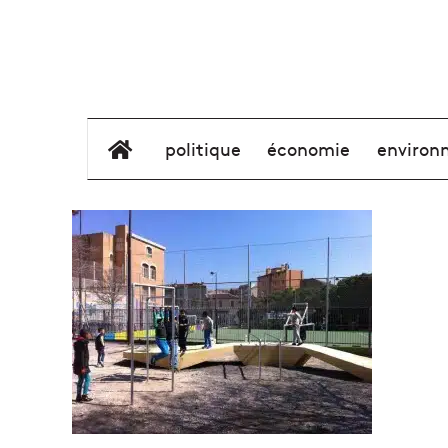
élément de menu
politique
économie
environ