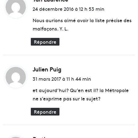
e
e
i
24 décembre 2016 à 12 h 53 min
e
c
t
n
t
Nous aurions aimé avoir la liste précise des
q
r
malfaçons. Y. L.
u
i
:
ê
q
Répondre
t
u
e
e
d
a
'
v
Julien Puig
d
u
e
n
c
i
31 mars 2017 à 11 h 44 min
n
m
t
o
a
et aujourd’hui? Qu’en est il? la Métropole
u
d
ne s’exprime pas sur le sujet?
v
e
:
e
i
Répondre
a
n
u
m
s
a
o
r