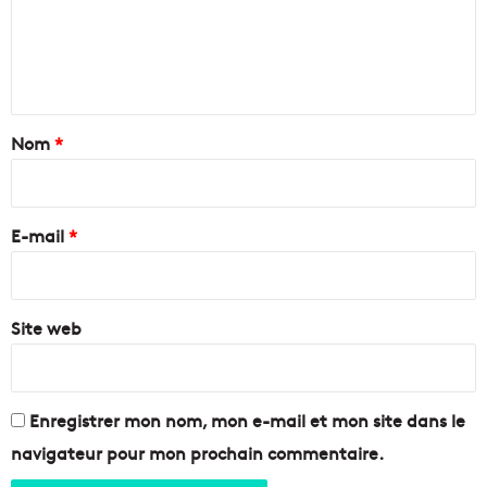
m
e
n
t
a
Nom
*
i
r
e
E-mail
*
*
Site web
Enregistrer mon nom, mon e-mail et mon site dans le
navigateur pour mon prochain commentaire.