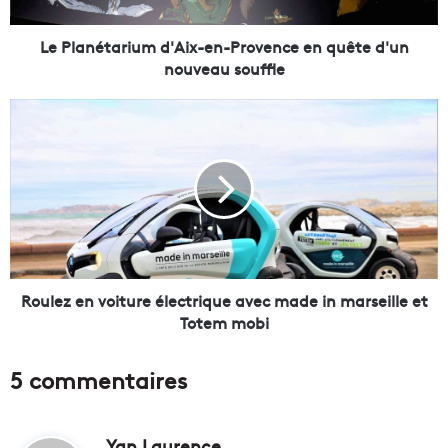
t
a
r
Le Planétarium d'Aix-en-Provence en quête d'un
i
nouveau souffle
u
m
R
d
o
'
u
A
l
i
e
x
z
-
e
e
n
n
v
-
o
Roulez en voiture électrique avec made in marseille et
P
i
Totem mobi
r
t
o
u
5 commentaires
v
r
e
e
n
é
c
Yan Laurence
d
l