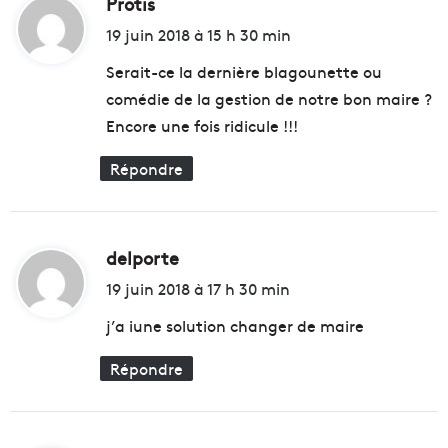
Protis
d
u
s
ff
i
e
19 juin 2018 à 15 h 30 min
l
i
t
Serait-ce la dernière blagounette ou
e
l
l
comédie de la gestion de notre bon maire ?
:
e
Encore une fois ridicule !!!
e
t
Répondre
T
o
t
e
delporte
d
m
m
i
19 juin 2018 à 17 h 30 min
o
t
j’a iune solution changer de maire
b
i
Répondre
: