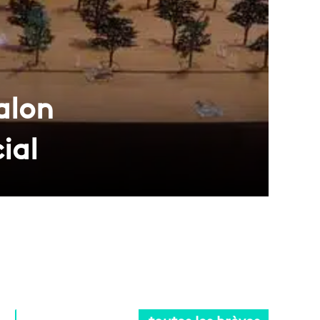
alon
ial