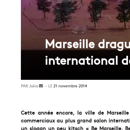
Marseille dragu
international 
Julia
Envoyer
21 novembre 2014
un
courriel
Cette année encore, la ville de Marseill
commerciaux au plus grand salon internati
un slogan un peu kitsch « Be Marseille, Be