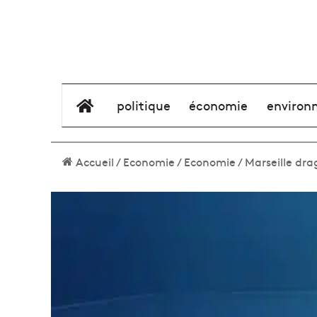
élément de menu
politique
économie
environ
Accueil
/
Economie
/
Economie
/
Marseille dra