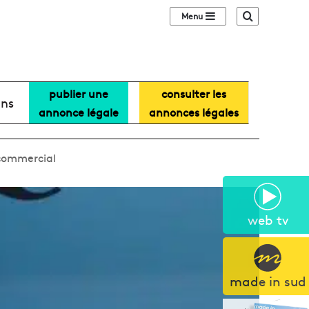
Sidebar (barre lat
Recherche
publier une
consulter les
ans
annonce légale
annonces légales
 commercial
web tv
made in sud