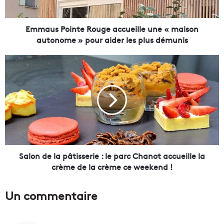
o
i
n
Emmaus Pointe Rouge accueille une « maison
t
autonome » pour aider les plus démunis
e
R
S
o
a
u
l
g
o
e
n
a
d
c
e
c
l
u
a
e
p
Salon de la pâtisserie : le parc Chanot accueille la
i
â
crème de la crème ce weekend !
l
t
l
i
Un commentaire
e
s
u
s
n
e