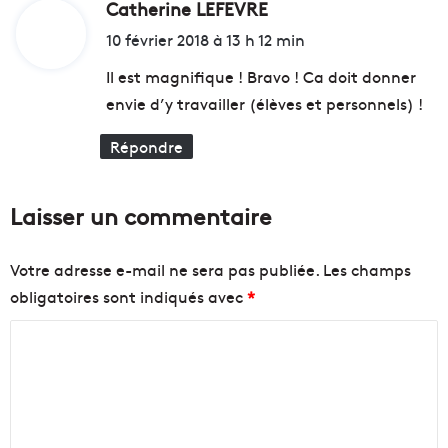
e
Catherine LEFEVRE
d
r
«
i
i
10 février 2018 à 13 h 12 min
e
t
m
:
Il est magnifique ! Bravo ! Ca doit donner
a
l
envie d’y travailler (élèves et personnels) !
i
e
:
s
p
Répondre
o
a
n
r
a
c
Laisser un commentaire
u
C
t
h
o
a
Votre adresse e-mail ne sera pas publiée.
Les champs
n
n
obligatoires sont indiqués avec
*
o
o
m
t
C
e
a
c
o
»
c
m
p
u
m
o
e
u