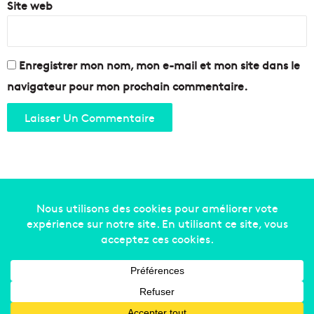
Site web
Enregistrer mon nom, mon e-mail et mon site dans le
navigateur pour mon prochain commentaire.
Copyright © 2014-2022
Made in Marseille
. Tous droits
réservés -
mentions légales
-
nous contacter
-
qui
sommes-nous
-
annonceurs
Facebook
X
Linkedin
YouTube
Instagram
RSS