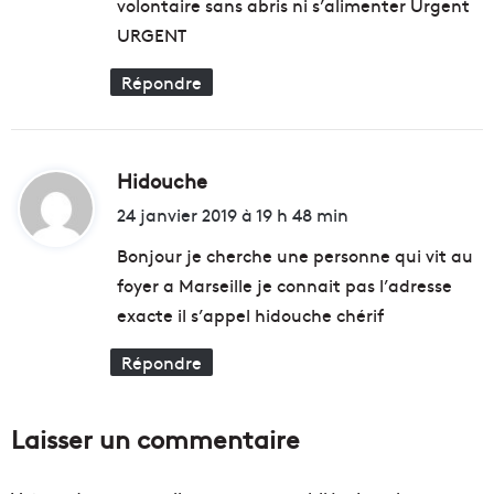
t
h
volontaire sans abris ni s’alimenter Urgent
r
a
URGENT
i
m
q
p
Répondre
u
f
e
o
p
n
o
c
Hidouche
d
u
t
r
i
i
24 janvier 2019 à 19 h 48 min
l
o
t
u
Bonjour je cherche une personne qui vit au
n
t
n
foyer a Marseille je connait pas l’adresse
t
:
e
exacte il s’appel hidouche chérif
e
d
r
é
Répondre
c
s
o
o
n
r
Laisser un commentaire
t
m
r
a
e
i