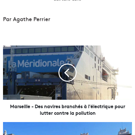
Par Agathe Perrier
M
a
r
s
e
i
l
l
e
-
Marseille - Des navires branchés à l'électrique pour
D
lutter contre la pollution
e
s
L
n
a