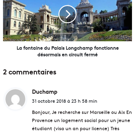
a
f
v
o
i
n
r
t
e
a
s
i
b
n
r
e
La fontaine du Palais Longchamp fonctionne
a
d
désormais en circuit fermé
n
u
c
P
2 commentaires
h
a
é
l
s
a
à
Duchamp
d
i
l
s
i
31 octobre 2018 à 23 h 58 min
'
L
t
é
o
Bonjour, Je recherche sur Marseille ou Aix En
l
n
Provence un logement social pour un jeune
e
g
:
étudiant (visa un an pour licence) Très
c
c