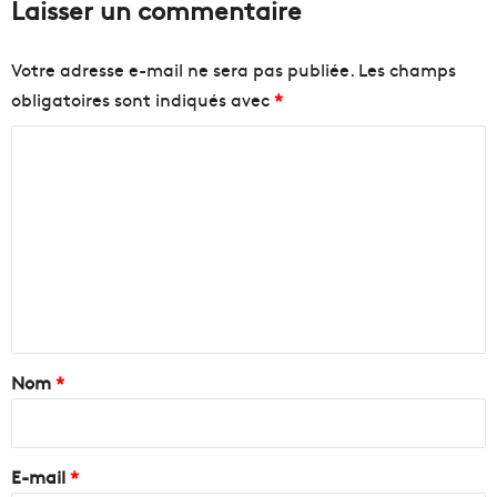
Laisser un commentaire
Votre adresse e-mail ne sera pas publiée.
Les champs
obligatoires sont indiqués avec
*
C
o
m
m
e
n
t
a
Nom
*
i
r
e
E-mail
*