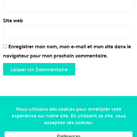
*
Site web
Enregistrer mon nom, mon e-mail et mon site dans le
navigateur pour mon prochain commentaire.
Copyright © 2014-2022
Made in Marseille
. Tous droits
réservés -
mentions légales
-
nous contacter
-
qui
sommes-nous
-
annonceurs