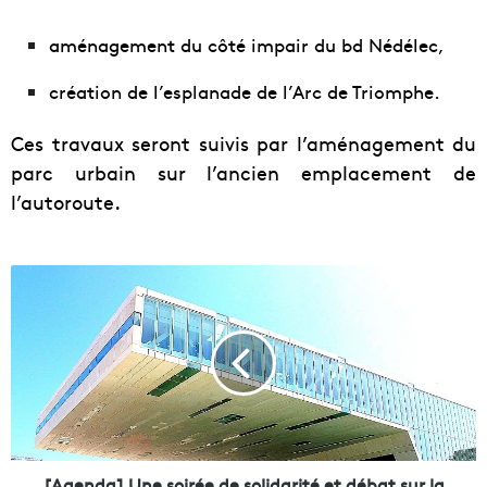
aménagement du côté impair du bd Nédélec,
création de l’esplanade de l’Arc de Triomphe.
Ces travaux seront suivis par l’aménagement du
parc urbain sur l’ancien emplacement de
l’autoroute.
[
A
g
e
n
d
a
]
U
n
[Agenda] Une soirée de solidarité et débat sur la