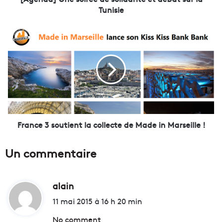
e
Tunisie
s
o
F
i
r
r
a
é
n
e
c
d
e
e
3
s
s
o
o
l
u
France 3 soutient la collecte de Made in Marseille !
i
t
d
i
Un commentaire
a
e
r
n
i
t
t
alain
d
l
é
a
i
11 mai 2015 à 16 h 20 min
e
c
t
t
o
No comment