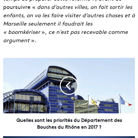
poursuivre «
dans d’autres villes, on fait sortir les
enfants, on va les faire visiter d’autres choses et à
Marseille seulement il faudrait les
« boomkériser
»,
ce n’est pas recevable comme
argument
».
Q
u
e
l
l
e
s
s
o
n
Quelles sont les priorités du Département des
t
Bouches du Rhône en 2017 ?
l