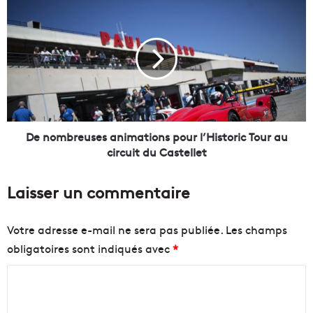
e
D
s
e
p
n
r
o
i
m
o
b
r
r
i
e
t
u
é
s
De nombreuses animations pour l’Historic Tour au
s
e
circuit du Castellet
d
s
u
a
Laisser un commentaire
D
n
é
i
p
m
Votre adresse e-mail ne sera pas publiée.
Les champs
a
a
obligatoires sont indiqués avec
*
r
t
t
i
C
e
o
m
n
o
e
s