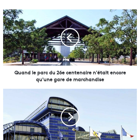
Q
u
a
n
d
l
e
p
a
r
Quand le parc du 26e centenaire n'était encore
c
qu'une gare de marchandise
d
u
Q
2
u
6
e
e
l
c
l
e
e
n
s
t
s