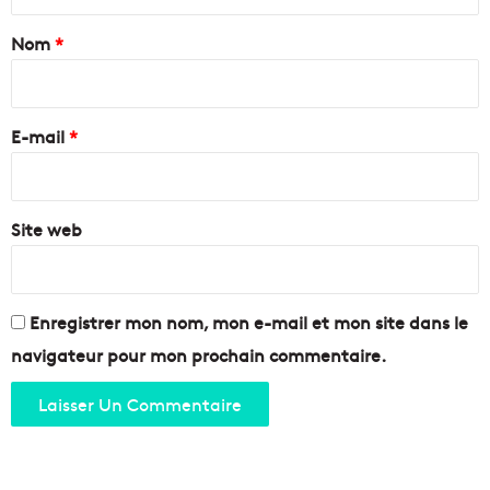
t
n
a
Nom
*
e
e
i
n
r
2
e
E-mail
*
0
1
*
7
?
Site web
Enregistrer mon nom, mon e-mail et mon site dans le
navigateur pour mon prochain commentaire.