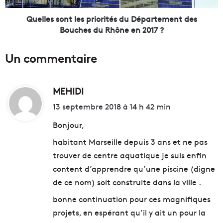
e
o
n
n
Quelles sont les priorités du Département des
a
t
Bouches du Rhône en 2017 ?
i
l
r
e
Un commentaire
e
s
n
p
'
r
é
MEHIDI
d
i
t
o
i
13 septembre 2018 à 14 h 42 min
a
r
t
i
i
Bonjour,
t
t
habitant Marseille depuis 3 ans et ne pas
e
é
:
n
s
trouver de centre aquatique je suis enfin
c
d
content d’apprendre qu’une piscine (digne
o
u
de ce nom) soit construite dans la ville .
r
D
e
é
bonne continuation pour ces magnifiques
q
p
projets, en espérant qu’il y ait un pour la
u
a