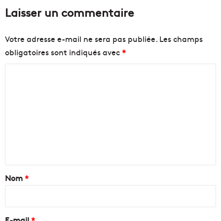
Laisser un commentaire
Votre adresse e-mail ne sera pas publiée.
Les champs
obligatoires sont indiqués avec
*
C
o
m
m
e
n
t
a
Nom
*
i
r
e
E-mail
*