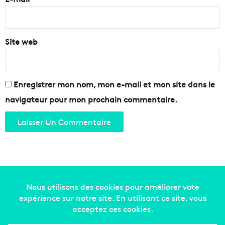
*
Site web
Enregistrer mon nom, mon e-mail et mon site dans le
navigateur pour mon prochain commentaire.
Copyright © 2014-2022
Made in Marseille
. Tous droits
réservés -
mentions légales
-
nous contacter
-
qui