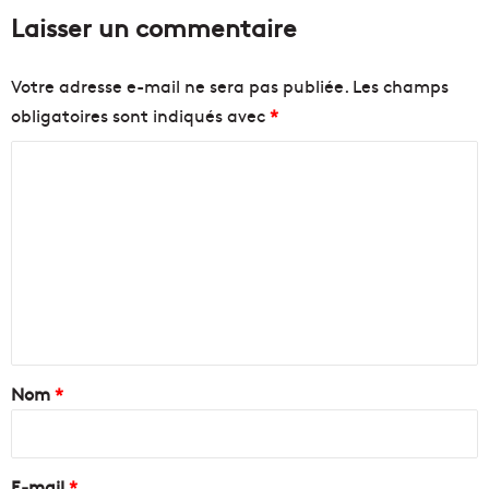
Laisser un commentaire
Votre adresse e-mail ne sera pas publiée.
Les champs
obligatoires sont indiqués avec
*
C
o
m
m
e
n
t
a
Nom
*
i
r
e
E-mail
*