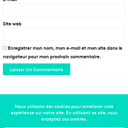
*
Site web
Enregistrer mon nom, mon e-mail et mon site dans le
navigateur pour mon prochain commentaire.
Copyright © 2014-2022
Made in Marseille
. Tous droits
réservés -
mentions légales
-
nous contacter
-
qui