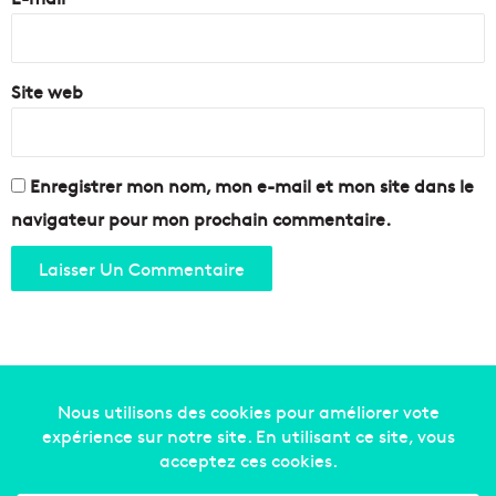
*
Site web
Enregistrer mon nom, mon e-mail et mon site dans le
navigateur pour mon prochain commentaire.
Copyright © 2014-2022
Made in Marseille
. Tous droits
réservés -
mentions légales
-
nous contacter
-
qui