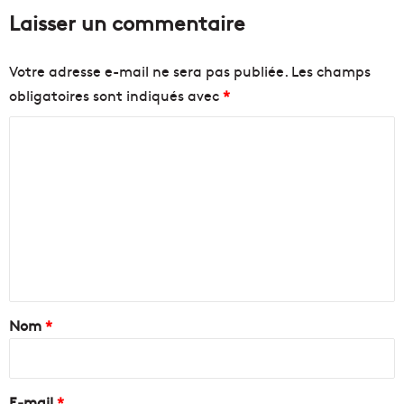
Laisser un commentaire
Votre adresse e-mail ne sera pas publiée.
Les champs
obligatoires sont indiqués avec
*
C
o
m
m
e
n
t
a
Nom
*
i
r
e
E-mail
*