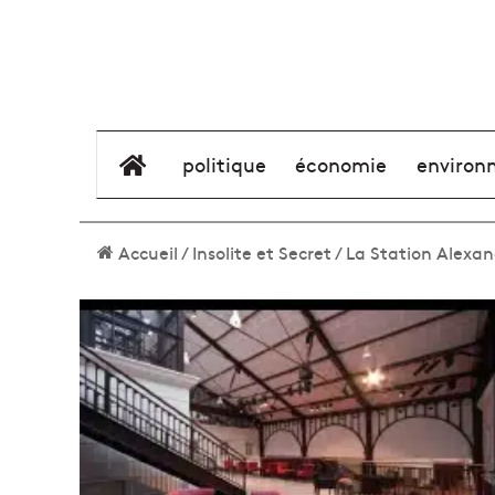
élément de menu
politique
économie
environ
Accueil
/
Insolite et Secret
/
La Station Alexand