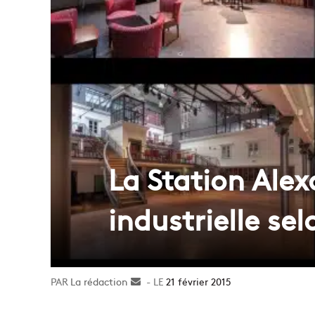
La Station Alex
industrielle sel
La rédaction
Envoyer
21 février 2015
un
courriel