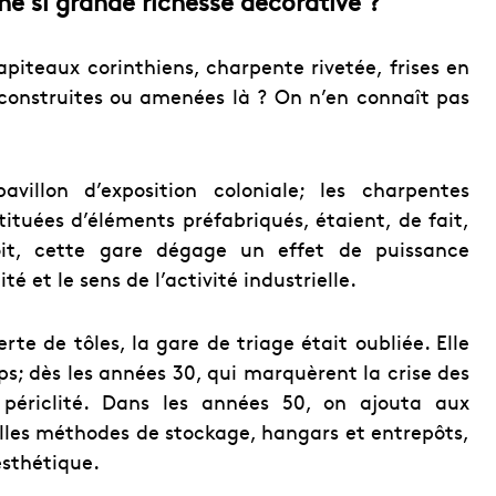
ne si grande richesse décorative ?
piteaux corinthiens, charpente rivetée, frises en
 construites ou amenées là ? On n’en connaît pas
avillon d’exposition coloniale; les charpentes
ituées d’éléments préfabriqués, étaient, de fait,
oit, cette gare dégage un effet de puissance
é et le sens de l’activité industrielle.
te de tôles, la gare de triage était oubliée. Elle
ps; dès les années 30, qui marquèrent la crise des
it périclité. Dans les années 50, on ajouta aux
lles méthodes de stockage, hangars et entrepôts,
esthétique.