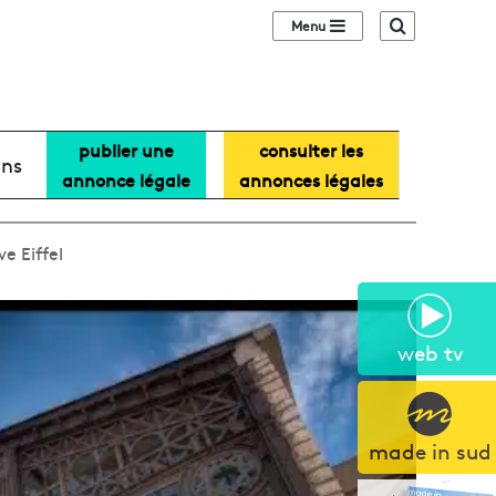
Sidebar (barre lat
Recherche
publier une
consulter les
ans
annonce légale
annonces légales
e Eiffel
web tv
made in sud