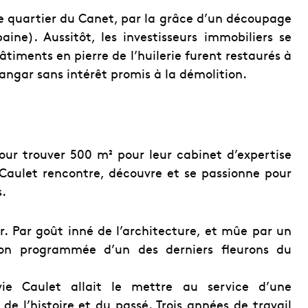
 le quartier du Canet, par la grâce d’un découpage
ine). Aussitôt, les investisseurs immobiliers se
bâtiments en pierre de l’huilerie furent restaurés à
hangar sans intérêt promis à la démolition.
ur trouver 500 m² pour leur cabinet d’expertise
e Caulet rencontre, découvre et se passionne pour
s.
er. Par goût inné de l’architecture, et mûe par un
ion programmée d’un des derniers fleurons du
e Caulet allait le mettre au service d’une
e l’histoire et du passé. Trois
années de travail