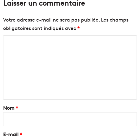
Laisser un commentaire
Votre adresse e-mail ne sera pas publiée.
Les champs
obligatoires sont indiqués avec
*
C
o
m
m
e
n
t
a
Nom
*
i
r
e
E-mail
*