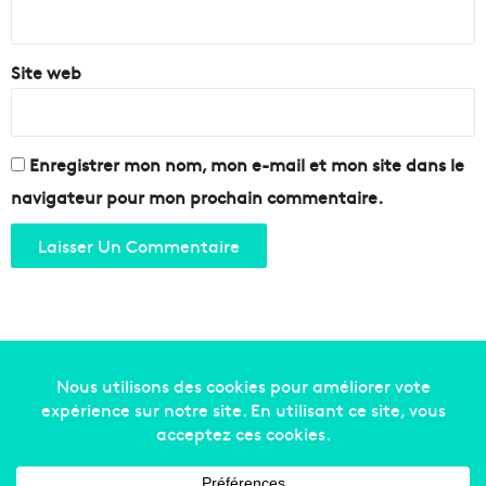
*
Site web
Enregistrer mon nom, mon e-mail et mon site dans le
navigateur pour mon prochain commentaire.
Copyright © 2014-2022
Made in Marseille
. Tous droits
réservés -
mentions légales
-
nous contacter
-
qui
sommes-nous
-
annonceurs