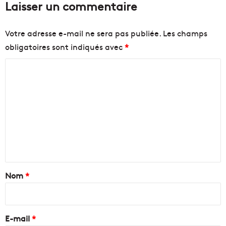
Laisser un commentaire
Votre adresse e-mail ne sera pas publiée.
Les champs
obligatoires sont indiqués avec
*
C
o
m
m
e
n
t
a
Nom
*
i
r
e
E-mail
*