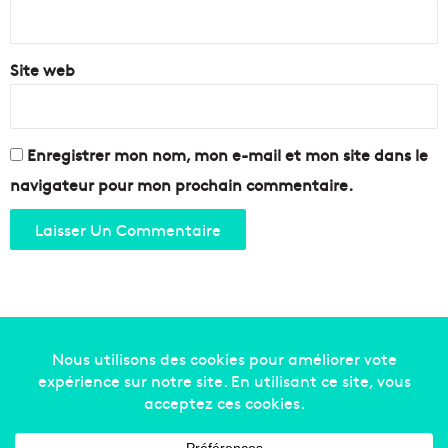
*
Site web
Enregistrer mon nom, mon e-mail et mon site dans le
navigateur pour mon prochain commentaire.
Copyright © 2014-2022
Made in Marseille
. Tous droits
réservés -
mentions légales
-
nous contacter
-
qui
sommes-nous
-
annonceurs