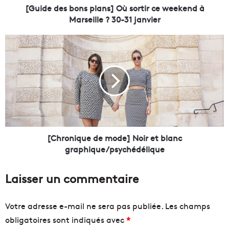
b
[Guide des bons plans] Où sortir ce weekend à
o
Marseille ? 30-31 janvier
n
s
[
p
C
l
h
a
r
n
o
s
n
]
i
O
q
ù
u
s
e
[Chronique de mode] Noir et blanc
o
d
graphique/psychédélique
r
e
t
m
Laisser un commentaire
i
o
r
d
c
e
Votre adresse e-mail ne sera pas publiée.
Les champs
e
]
obligatoires sont indiqués avec
*
w
N