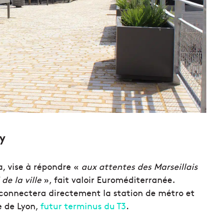
y
a, vise à répondre «
aux attentes des Marseillais
de la ville
», fait valoir Euroméditerranée.
l connectera directement la station de métro et
e de Lyon,
futur terminus du T3
.