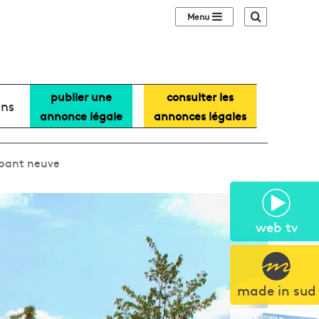
Sidebar (barre lat
Recherche
publier une
consulter les
ans
annonce légale
annonces légales
mbant neuve
web tv
made in sud