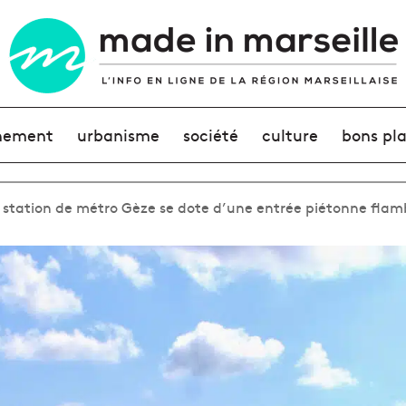
nement
urbanisme
société
culture
bons pl
a station de métro Gèze se dote d’une entrée piétonne fla