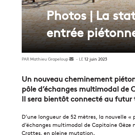
Photos | La sta
entrée piétonn
Mathieu Grapeloup
Envoyer
12 juin 2023
un
courriel
Un nouveau cheminement piéton 
pôle d’échanges multimodal de Ca
Il sera bientôt connecté au futu
D’une longueur de 52 mètres, la nouvelle « 
d’échanges multimodal de Capitaine Gèze n
Crottes, en pleine mutation.