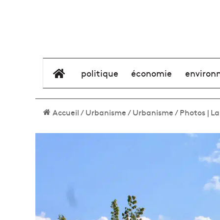
élément de menu
politique
économie
environ
Accueil
/
Urbanisme
/
Urbanisme
/
Photos | L