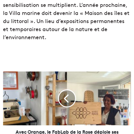
sensibilisation se multiplient. L’année prochaine,
la Villa marine doit devenir la « Maison des îles et
du littoral ». Un lieu d’expositions permanentes
et temporaires autour de la nature et de
l’environnement.
A
v
e
c
O
r
a
n
g
e
Avec Orange, le FabLab de la Rose déploie ses