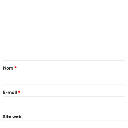
C
o
m
m
e
n
t
a
Nom
*
i
r
e
E-mail
*
*
Site web