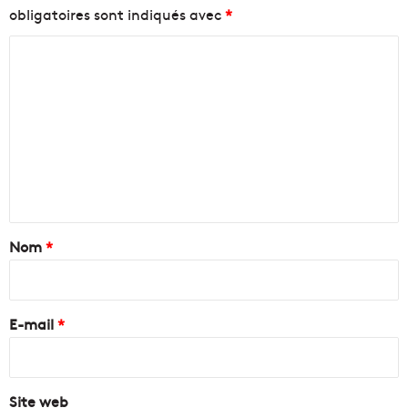
obligatoires sont indiqués avec
*
C
o
m
m
e
n
t
a
Nom
*
i
r
e
E-mail
*
*
Site web