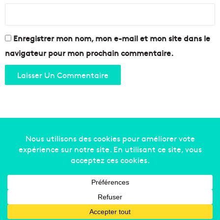
Enregistrer mon nom, mon e-mail et mon site dans le
navigateur pour mon prochain commentaire.
Copyright © 2014-2022
Made in Marseille
. Tous droits
réservés -
mentions légales
-
nous contacter
-
qui
sommes-nous
-
annonceurs
Facebook
X
Linkedin
YouTube
Instagram
RSS