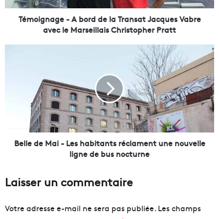
g
e
Témoignage - A bord de la Transat Jacques Vabre
-
avec le Marseillais Christopher Pratt
A
b
B
o
e
r
l
d
l
d
e
e
d
l
e
a
M
T
a
r
i
Belle de Mai - Les habitants réclament une nouvelle
a
-
ligne de bus nocturne
n
L
s
e
Laisser un commentaire
a
s
t
h
J
a
Votre adresse e-mail ne sera pas publiée.
Les champs
a
b