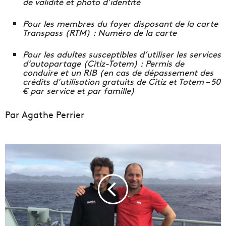
de validité et photo d’identité
Pour les membres du foyer disposant de la carte
Transpass (RTM) : Numéro de la carte
Pour les adultes susceptibles d’utiliser les services
d’autopartage (Citiz-Totem) : Permis de
conduire et un RIB (en cas de dépassement des
crédits d’utilisation gratuits de Citiz et Totem – 50
€ par service et par famille)
Par Agathe Perrier
T
é
m
o
i
g
n
a