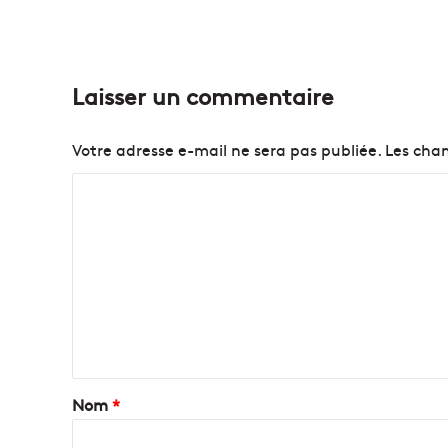
Laisser un commentaire
Votre adresse e-mail ne sera pas publiée.
Les cham
C
o
m
m
e
n
t
a
Nom
*
i