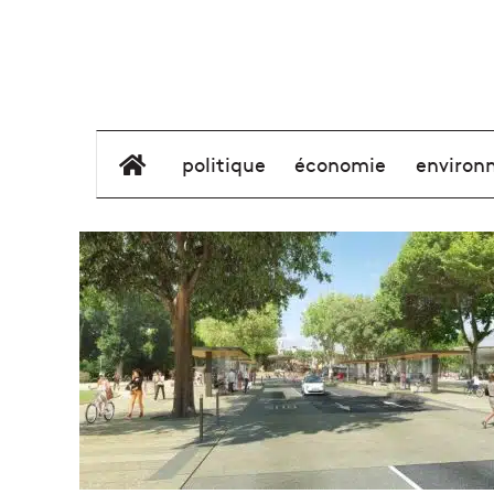
élément de menu
politique
économie
environ