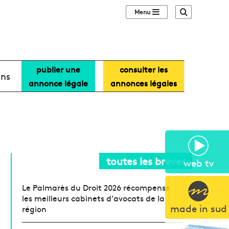
Sidebar (barre lat
Recherche
publier une
consulter les
ans
annonce légale
annonces légales
toutes les brèves
web tv
Le Palmarès du Droit 2026 récompense
les meilleurs cabinets d’avocats de la
made in sud
région