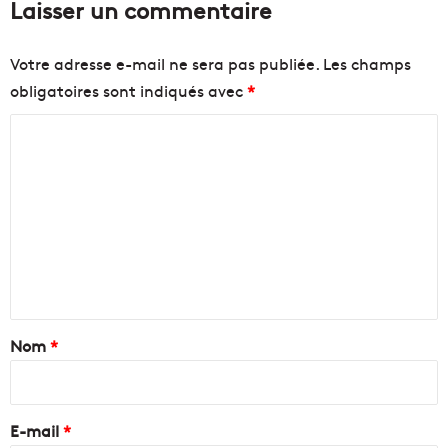
Laisser un commentaire
Votre adresse e-mail ne sera pas publiée.
Les champs
obligatoires sont indiqués avec
*
C
o
m
m
e
n
t
a
Nom
*
i
r
e
E-mail
*