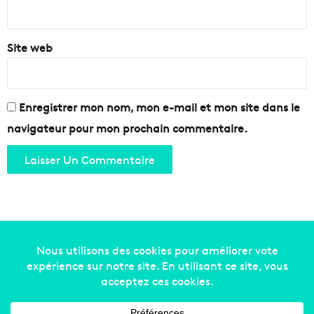
*
Site web
Enregistrer mon nom, mon e-mail et mon site dans le
navigateur pour mon prochain commentaire.
Copyright © 2014-2022
Made in Marseille
. Tous droits
réservés -
mentions légales
-
nous contacter
-
qui
sommes-nous
-
annonceurs