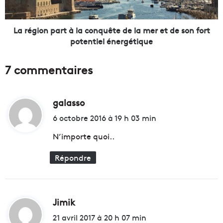
l
n
’
p
A
a
La région part à la conquête de la mer et de son fort
s
r
potentiel énergétique
s
t
o
à
7 commentaires
c
l
i
a
a
c
t
galasso
d
o
i
n
i
6 octobre 2016 à 19 h 03 min
o
q
t
n
u
N’importe quoi..
C
ê
o
t
Répondre
:
m
e
m
d
e
e
r
l
Jimik
d
c
a
i
e
m
21 avril 2017 à 20 h 07 min