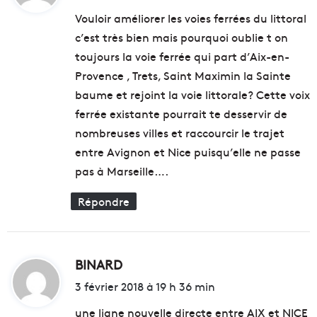
s
e
t
Vouloir améliorer les voies ferrées du littoral
P
r
o
e
c’est très bien mais pourquoi oublie t on
:
s
t
toujours la voie ferrée qui part d’Aix-en-
i
d
Provence , Trets, Saint Maximin la Sainte
t
e
i
baume et rejoint la voie littorale? Cette voix
s
f
o
ferrée existante pourrait te desservir de
s
n
nombreuses villes et raccourcir le trajet
p
f
entre Avignon et Nice puisqu’elle ne passe
o
o
u
r
pas à Marseille….
r
t
s
p
Répondre
a
o
u
t
v
e
e
n
BINARD
d
r
t
i
3 février 2018 à 19 h 36 min
l
i
e
t
e
une ligne nouvelle directe entre AIX et NICE
c