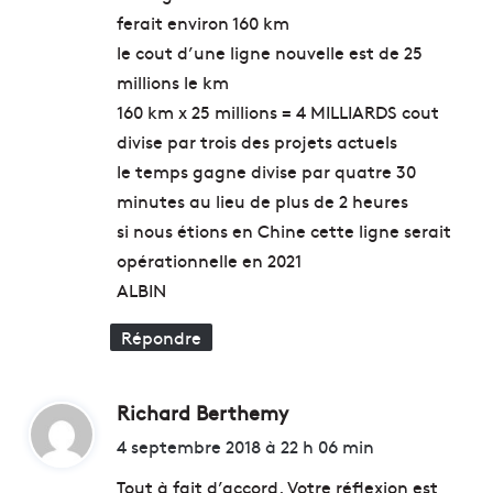
l
ferait environ 160 km
e
é
:
n
n
le cout d’une ligne nouvelle est de 25
t
e
millions le km
r
r
160 km x 25 millions = 4 MILLIARDS cout
e
g
d
é
divise par trois des projets actuels
e
t
le temps gagne divise par quatre 30
M
i
minutes au lieu de plus de 2 heures
a
q
si nous étions en Chine cette ligne serait
r
u
s
e
opérationnelle en 2021
e
ALBIN
i
l
Répondre
l
e
Richard Berthemy
d
i
4 septembre 2018 à 22 h 06 min
t
Tout à fait d’accord. Votre réflexion est