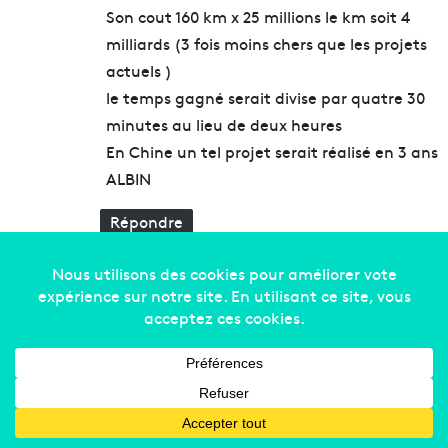
:
Son cout 160 km x 25 millions le km soit 4
milliards (3 fois moins chers que les projets
actuels )
le temps gagné serait divise par quatre 30
minutes au lieu de deux heures
En Chine un tel projet serait réalisé en 3 ans
ALBIN
Répondre
LENFANT Claire
d
i
12 mars 2019 à 18 h 33 min
t
Ce projet de relier Nice à Aix en passant par
Marseille est une ineptie depuis le départ,
:
porté par Mr Estrosi et aussi Mr Gaudin…!