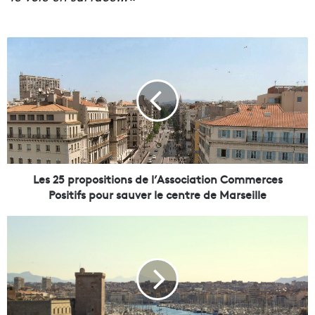
L
e
s
2
5
p
r
o
p
o
Les 25 propositions de l’Association Commerces
s
Positifs pour sauver le centre de Marseille
i
t
L
i
a
o
r
n
é
s
g
d
i
e
o