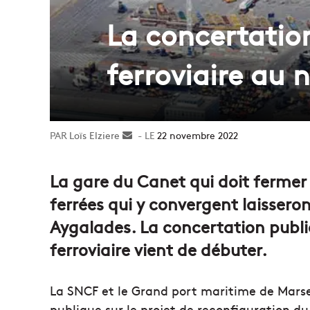
La concertatio
ferroviaire au 
Loïs Elziere
Envoyer
22 novembre 2022
un
courriel
La gare du Canet qui doit fermer
ferrées qui y convergent laissero
Aygalades. La concertation publiq
ferroviaire vient de débuter.
La SNCF et le Grand port maritime de Mars
publique sur le projet de reconfiguration du