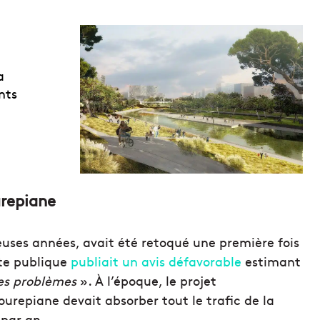
a
nts
urepiane
uses années, avait été retoqué une première fois
ête publique
publiait un avis défavorable
estimant
des problèmes
». À l’époque, le projet
epiane devait absorber tout le trafic de la
 par an.