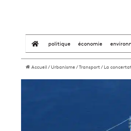
élément de menu
politique
économie
environ
Accueil
/
Urbanisme
/
Transport
/
La concertat