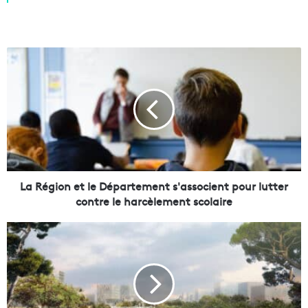
L
a
R
é
g
i
o
n
e
t
La Région et le Département s'associent pour lutter
l
contre le harcèlement scolaire
e
D
T
é
o
p
p
a
d
r
é
t
p