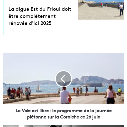
La digue Est du Frioul doit
être complètement
rénovée d'ici 2025
L
a
V
o
i
e
e
s
t
l
La Voie est libre : le programme de la journée
i
piétonne sur la Corniche ce 26 juin
b