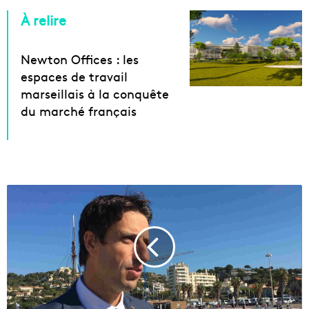
À relire
Newton Offices : les
espaces de travail
marseillais à la conquête
du marché français
J
e
u
x
o
l
y
m
p