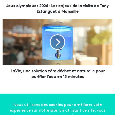
i
Jeux olympiques 2024 : Les enjeux de la visite de Tony
q
Estanguet à Marseille
u
e
L
s
a
2
V
0
i
2
e
4
,
u
:
n
L
e
e
s
LaVie, une solution zéro déchet et naturelle pour
s
o
purifier l’eau en 15 minutes
e
l
n
u
j
t
e
i
u
o
x
n
Copyright © 2014-2022
Made in Marseille
. Tous droits
d
z