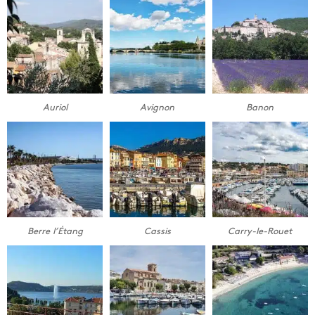
Auriol
Avignon
Banon
Berre l’Étang
Cassis
Carry-le-Rouet