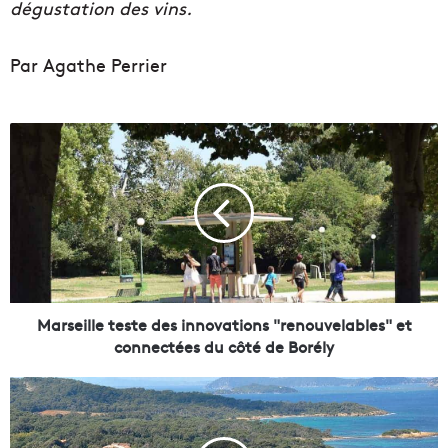
dégustation des vins.
Par Agathe Perrier
M
a
r
s
e
i
l
l
e
t
Marseille teste des innovations "renouvelables" et
e
connectées du côté de Borély
s
t
G
e
u
d
i