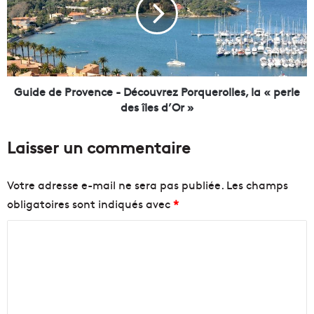
e
d
s
e
i
d
n
e
n
P
o
r
v
o
Guide de Provence - Découvrez Porquerolles, la « perle
a
v
des îles d’Or »
t
e
i
n
Laisser un commentaire
o
c
n
e
s
-
Votre adresse e-mail ne sera pas publiée.
Les champs
"
D
obligatoires sont indiqués avec
*
r
é
e
c
C
n
o
o
u
o
u
v
m
v
r
m
e
e
l
z