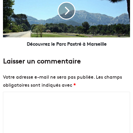
a
o
i
u
n
v
t
r
-
e
J
z
e
l
Découvrez le Parc Pastré à Marseille
a
e
n
P
Laisser un commentaire
a
r
c
Votre adresse e-mail ne sera pas publiée.
Les champs
P
obligatoires sont indiqués avec
*
a
s
C
t
o
r
é
m
à
m
M
a
e