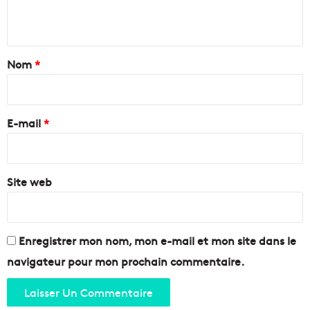
r
n
s
e
t
i
a
Nom
*
l
i
l
e
r
e
E-mail
*
*
Site web
Enregistrer mon nom, mon e-mail et mon site dans le
navigateur pour mon prochain commentaire.