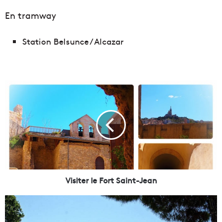
En tramway
Station Belsunce / Alcazar
V
i
s
i
t
e
r
l
e
F
Visiter le Fort Saint-Jean
o
r
D
t
é
S
c