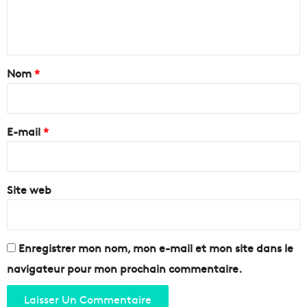
a
'
e
q
E
n
u
s
e
t
t
i
a
Nom
*
e
i
n
n
r
e
e
E-mail
*
d
'
*
O
r
Site web
v
e
s
Enregistrer mon nom, mon e-mail et mon site dans le
navigateur pour mon prochain commentaire.