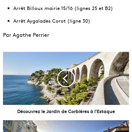
Arrêt Billoux mairie 15/16 (lignes 25 et B2)
Arrêt Aygalades Corot (ligne 30)
Par Agathe Perrier
D
é
c
o
u
v
r
e
z
l
Découvrez le Jardin de Corbières à l'Estaque
e
J
D
a
é