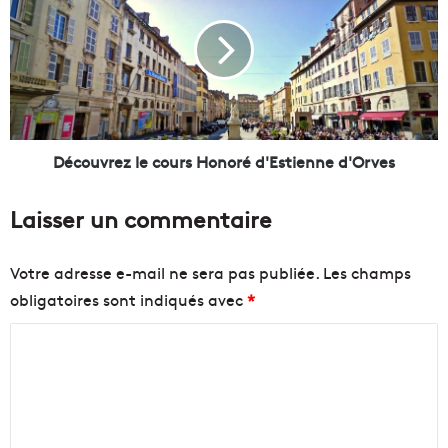
r
c
d
o
i
u
n
v
d
r
e
e
C
z
o
l
Découvrez le cours Honoré d'Estienne d'Orves
r
e
b
c
Laisser un commentaire
i
o
è
u
r
r
Votre adresse e-mail ne sera pas publiée.
Les champs
e
s
obligatoires sont indiqués avec
*
s
H
à
o
C
l
n
'
o
o
E
r
m
s
é
m
t
d