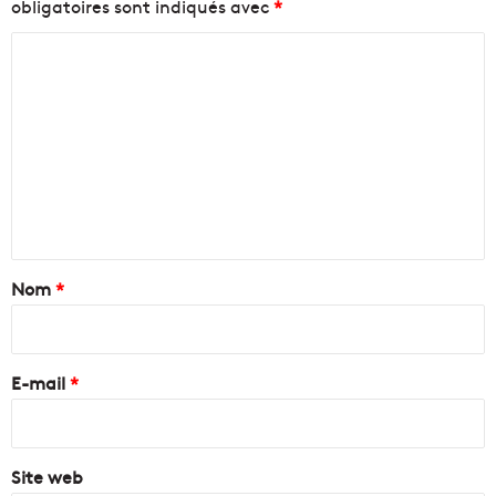
obligatoires sont indiqués avec
*
C
o
m
m
e
n
t
a
Nom
*
i
r
e
E-mail
*
*
Site web