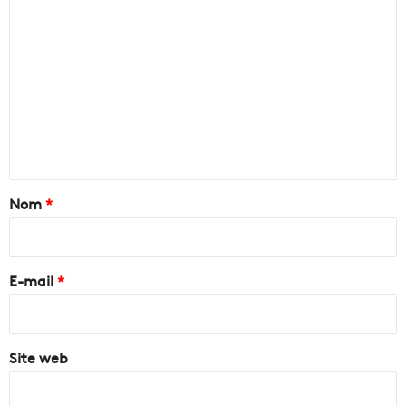
C
o
m
m
e
n
t
a
Nom
*
i
r
e
E-mail
*
*
Site web